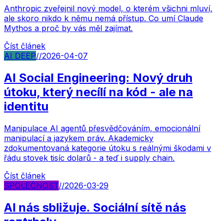
Anthropic zveřejnil nový model, o kterém všichni mluví,
ale skoro nikdo k němu nemá přístup. Co umí Claude
Mythos a proč by vás měl zajímat.
Číst článek
AI DEEP
//
2026-04-07
AI Social Engineering: Nový druh
útoku, který necílí na kód - ale na
identitu
Manipulace AI agentů přesvědčováním, emocionální
manipulací a jazykem práv. Akademicky
zdokumentovaná kategorie útoku s reálnými škodami v
řádu stovek tisíc dolarů - a teď i supply chain.
Číst článek
SPOLEČNOST
//
2026-03-29
AI nás sbližuje. Sociální sítě nás