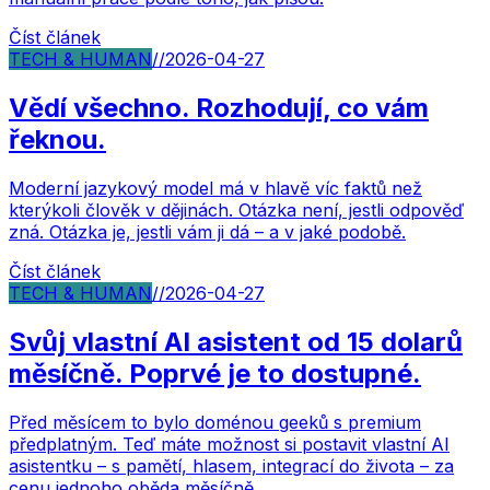
Číst článek
TECH & HUMAN
//
2026-04-27
Vědí všechno. Rozhodují, co vám
řeknou.
Moderní jazykový model má v hlavě víc faktů než
kterýkoli člověk v dějinách. Otázka není, jestli odpověď
zná. Otázka je, jestli vám ji dá – a v jaké podobě.
Číst článek
TECH & HUMAN
//
2026-04-27
Svůj vlastní AI asistent od 15 dolarů
měsíčně. Poprvé je to dostupné.
Před měsícem to bylo doménou geeků s premium
předplatným. Teď máte možnost si postavit vlastní AI
asistentku – s pamětí, hlasem, integrací do života – za
cenu jednoho oběda měsíčně.