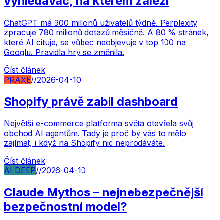
vyhledávač, na kterém záleží
ChatGPT má 900 milionů uživatelů týdně. Perplexity
zpracuje 780 milionů dotazů měsíčně. A 80 % stránek,
které AI cituje, se vůbec neobjevuje v top 100 na
Googlu. Pravidla hry se změnila.
Číst článek
PRAXE
//
2026-04-10
Shopify právě zabil dashboard
Největší e-commerce platforma světa otevřela svůj
obchod AI agentům. Tady je proč by vás to mělo
zajímat, i když na Shopify nic neprodáváte.
Číst článek
AI DEEP
//
2026-04-10
Claude Mythos – nejnebezpečnější
bezpečnostní model?