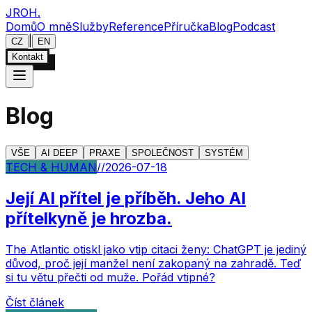
JROH
.
Domů
O mně
Služby
Reference
Příručka
Blog
Podcast
|
CZ
EN
Kontakt
Blog
VŠE
AI DEEP
PRAXE
SPOLEČNOST
SYSTÉM
TECH & HUMAN
//
2026-07-18
Její AI přítel je příběh. Jeho AI
přítelkyně je hrozba.
The Atlantic otiskl jako vtip citaci ženy: ChatGPT je jediný
důvod, proč její manžel není zakopaný na zahradě. Teď
si tu větu přečti od muže. Pořád vtipné?
Číst článek