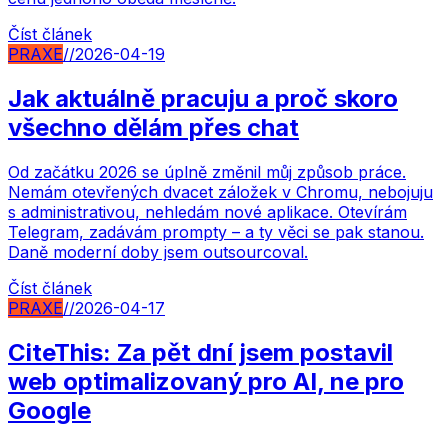
Číst článek
PRAXE
//
2026-04-19
Jak aktuálně pracuju a proč skoro
všechno dělám přes chat
Od začátku 2026 se úplně změnil můj způsob práce.
Nemám otevřených dvacet záložek v Chromu, nebojuju
s administrativou, nehledám nové aplikace. Otevírám
Telegram, zadávám prompty – a ty věci se pak stanou.
Daně moderní doby jsem outsourcoval.
Číst článek
PRAXE
//
2026-04-17
CiteThis: Za pět dní jsem postavil
web optimalizovaný pro AI, ne pro
Google