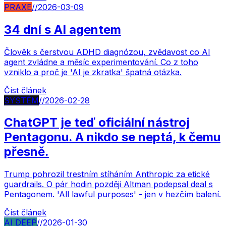
PRAXE
//
2026-03-09
34 dní s AI agentem
Člověk s čerstvou ADHD diagnózou, zvědavost co AI
agent zvládne a měsíc experimentování. Co z toho
vzniklo a proč je 'AI je zkratka' špatná otázka.
Číst článek
SYSTÉM
//
2026-02-28
ChatGPT je teď oficiální nástroj
Pentagonu. A nikdo se neptá, k čemu
přesně.
Trump pohrozil trestním stíháním Anthropic za etické
guardrails. O pár hodin později Altman podepsal deal s
Pentagonem. 'All lawful purposes' - jen v hezčím balení.
Číst článek
AI DEEP
//
2026-01-30