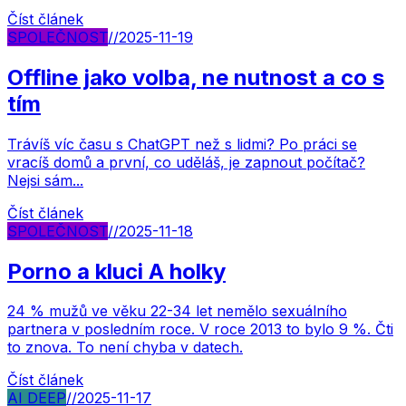
Číst článek
SPOLEČNOST
//
2025-11-19
Offline jako volba, ne nutnost a co s
tím
Trávíš víc času s ChatGPT než s lidmi? Po práci se
vracíš domů a první, co uděláš, je zapnout počítač?
Nejsi sám...
Číst článek
SPOLEČNOST
//
2025-11-18
Porno a kluci A holky
24 % mužů ve věku 22-34 let nemělo sexuálního
partnera v posledním roce. V roce 2013 to bylo 9 %. Čti
to znova. To není chyba v datech.
Číst článek
AI DEEP
//
2025-11-17