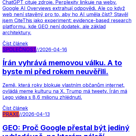
ChatGPT cituje zdroje. Perplexity linkuje na weby.
Google AI Overviews extrahují odpovědi. Ale co když
web není stavěný pro to, aby ho AI uměla číst? Stavěl
jsem CiteThis jako experiment: evidence-based research
platformu, kde GEO není dodatek, ale základ
architektury.
Číst článek
SPOLEČNOST
//
2026-04-16
Írán vyhrává memovou válku. A to
byste mi před rokem neuvěřili.
Země, která roky blokuje vlastním občanům internet,
ovládá meme kulturu na X. Trump má tweety. Írán má
Lego videa s 8,6 milionu zhlédnutí.
Číst článek
PRAXE
//
2026-04-13
GEO: Proč Google přestal být jediný