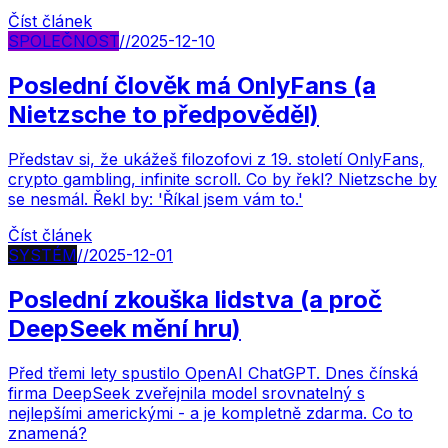
Číst článek
SPOLEČNOST
//
2025-12-10
Poslední člověk má OnlyFans (a
Nietzsche to předpověděl)
Představ si, že ukážeš filozofovi z 19. století OnlyFans,
crypto gambling, infinite scroll. Co by řekl? Nietzsche by
se nesmál. Řekl by: 'Říkal jsem vám to.'
Číst článek
SYSTÉM
//
2025-12-01
Poslední zkouška lidstva (a proč
DeepSeek mění hru)
Před třemi lety spustilo OpenAI ChatGPT. Dnes čínská
firma DeepSeek zveřejnila model srovnatelný s
nejlepšími americkými - a je kompletně zdarma. Co to
znamená?