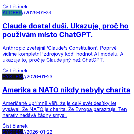
Číst článek
AI DEEP
//
2026-01-23
Claude dostal duši. Ukazuje, proč ho
používám místo ChatGPT.
Anthropic zveřejnil 'Claude's Constitution'. Poprvé
vidíme kompletní 'zdrojový kód' hodnot AI modelu. A
ukazuje to, proč je Claude jiný než ChatGPT.
Číst článek
SYSTÉM
//
2026-01-23
Amerika a NATO nikdy nebyly charita
Američané upřímně věří, že je celý svět desítky let
vysával. Že NATO je charita. Že Evropa parazituje. Ten
narativ nedává žádný smysl.
Číst článek
SYSTÉM
//
2026-01-22