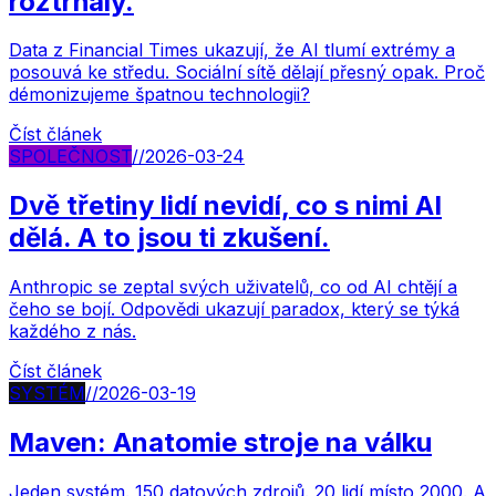
roztrhaly.
Data z Financial Times ukazují, že AI tlumí extrémy a
posouvá ke středu. Sociální sítě dělají přesný opak. Proč
démonizujeme špatnou technologii?
Číst článek
SPOLEČNOST
//
2026-03-24
Dvě třetiny lidí nevidí, co s nimi AI
dělá. A to jsou ti zkušení.
Anthropic se zeptal svých uživatelů, co od AI chtějí a
čeho se bojí. Odpovědi ukazují paradox, který se týká
každého z nás.
Číst článek
SYSTÉM
//
2026-03-19
Maven: Anatomie stroje na válku
Jeden systém. 150 datových zdrojů. 20 lidí místo 2000. A