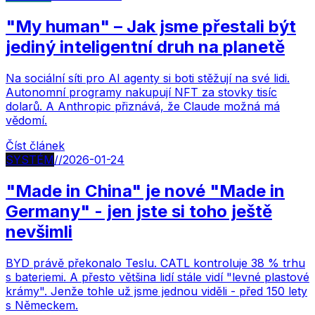
"My human" – Jak jsme přestali být
jediný inteligentní druh na planetě
Na sociální síti pro AI agenty si boti stěžují na své lidi.
Autonomní programy nakupují NFT za stovky tisíc
dolarů. A Anthropic přiznává, že Claude možná má
vědomí.
Číst článek
SYSTÉM
//
2026-01-24
"Made in China" je nové "Made in
Germany" - jen jste si toho ještě
nevšimli
BYD právě překonalo Teslu. CATL kontroluje 38 % trhu
s bateriemi. A přesto většina lidí stále vidí "levné plastové
krámy". Jenže tohle už jsme jednou viděli - před 150 lety
s Německem.