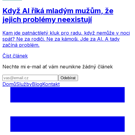
Když AI říká mladým mužům, že
jejich problémy neexistují
Kam jde patnáctiletý kluk pro radu, když nemůže v noci
spát? Ne za rodiči. Ne za kámoši. Jde za AI. A tady
začíná problém.
Číst článek
Nechte mi e-mail ať vám neunikne žádný článek
Odebírat
Domů
Služby
Blog
Kontakt