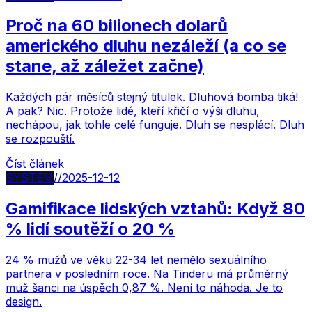
Proč na 60 bilionech dolarů
amerického dluhu nezáleží (a co se
stane, až záležet začne)
Každých pár měsíců stejný titulek. Dluhová bomba tiká!
A pak? Nic. Protože lidé, kteří křičí o výši dluhu,
nechápou, jak tohle celé funguje. Dluh se nesplácí. Dluh
se rozpouští.
Číst článek
SYSTÉM
//
2025-12-12
Gamifikace lidských vztahů: Když 80
% lidí soutěží o 20 %
24 % mužů ve věku 22-34 let nemělo sexuálního
partnera v posledním roce. Na Tinderu má průměrný
muž šanci na úspěch 0,87 %. Není to náhoda. Je to
design.