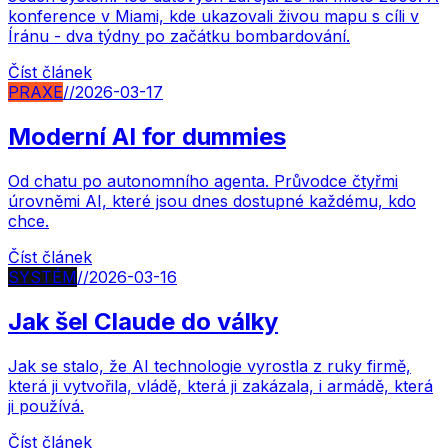
konference v Miami, kde ukazovali živou mapu s cíli v
Íránu - dva týdny po začátku bombardování.
Číst článek
PRAXE
//
2026-03-17
Moderní AI for dummies
Od chatu po autonomního agenta. Průvodce čtyřmi
úrovněmi AI, které jsou dnes dostupné každému, kdo
chce.
Číst článek
SYSTÉM
//
2026-03-16
Jak šel Claude do války
Jak se stalo, že AI technologie vyrostla z ruky firmě,
která ji vytvořila, vládě, která ji zakázala, i armádě, která
ji používá.
Číst článek