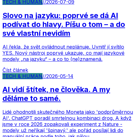
TECH & HUMAN
//
2026-07-09
Slovo na jazyku: poprvé se dá AI
podívat do hlavy. Píšu o tom – a do
své vlastní nevidím
AI řekla, že svět ovládnout neplánuje. Uvnitř jí svítilo
YES. Nový nástroj poprvé ukazuje, co mají jazykové
modely „na jazyku“ – a co to (ne)znamená.
Číst článek
TECH & HUMAN
//
2026-05-14
AI vidí štítek, ne člověka. A my
děláme to samé.
Lidé ohodnotili skutečného Moneta jako 'podprůměrnou
AI'. ChatGPT poradil smrtelnou kombinaci drog. A když
jsme v roce 2026 zopakovali experiment z Nature -
modely už neříkají 'špinavý,' ale pořád posílají lidi do
manuální práce podle toho, jak píšou.