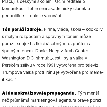
Pracuji s českými školami. Učím ředitele o
komunikaci. Tohle není akademický článek o
geopolitice – tohle je varování.
Tón poráží zdroje.
Firma, vláda, škola – kdokoliv
s malým rozpočtem a správným tónem může
porazit subjekt s tisícinásobným rozpočtem a
špatným tónem. Daniel Neep z Arab Center
Washington D.C. shrnul: „Jestli byla válka v
Perském zálivu v roce 1991 vytvořena pro televizi,
Trumpova válka proti Íránu je vytvořena pro meme-
ifikaci."
AI demokratizovala propagandu.
Tým menší
než průměrná marketingová agentura právě porazil