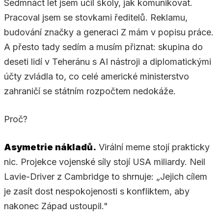
Sedmnáct let jsem učil školy, jak komunikovat.
Pracoval jsem se stovkami ředitelů. Reklamu,
budování značky a generaci Z mám v popisu práce.
A přesto tady sedím a musím přiznat: skupina do
deseti lidí v Teheránu s AI nástroji a diplomatickými
účty zvládla to, co celé americké ministerstvo
zahraničí se státním rozpočtem nedokáže.
Proč?
Asymetrie nákladů.
Virální meme stojí prakticky
nic. Projekce vojenské síly stojí USA miliardy. Neil
Lavie-Driver z Cambridge to shrnuje: „Jejich cílem
je zasít dost nespokojenosti s konfliktem, aby
nakonec Západ ustoupil."