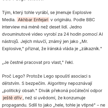
Tým, který tohle vyrábí, se jmenuje Explosive
Media.
Akhbar Enfejari
v originálu. Podle BBC
interview má méně než deset lidí. Jedno
dvouminutové video vyrobí za 24 hodin pomocí AI
nástrojů. Jejich mluvčí, známý jen jako „Mr.
Explosive," přiznal, že íránská vláda je „zákazník."
„Je čestné pracovat pro vlast," řekl.
Proč Lego? Protože Lego spouští asociaci s
dětstvím. S bezpečím. Algoritmy nepoznávají
„politický obsah." Divák překoná počáteční odpor
ještě dřív
, než si uvědomí, že konzumuje
propagandu. Sdílí to jako „hele, tohle je vtipné" – ne