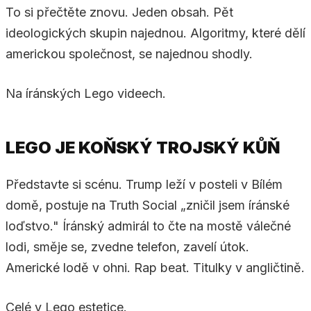
To si přečtěte znovu. Jeden obsah. Pět
ideologických skupin najednou. Algoritmy, které dělí
americkou společnost, se najednou shodly.
Na íránských Lego videech.
LEGO JE KOŇSKÝ TROJSKÝ KŮŇ
Představte si scénu. Trump leží v posteli v Bílém
domě, postuje na Truth Social „zničil jsem íránské
loďstvo." Íránský admirál to čte na mostě válečné
lodi, směje se, zvedne telefon, zavelí útok.
Americké lodě v ohni. Rap beat. Titulky v angličtině.
Celé v Lego estetice.