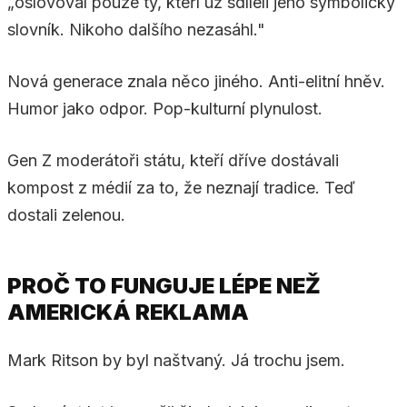
„oslovoval pouze ty, kteří už sdíleli jeho symbolický
slovník. Nikoho dalšího nezasáhl."
Nová generace znala něco jiného. Anti-elitní hněv.
Humor jako odpor. Pop-kulturní plynulost.
Gen Z moderátoři státu, kteří dříve dostávali
kompost z médií za to, že neznají tradice. Teď
dostali zelenou.
PROČ TO FUNGUJE LÉPE NEŽ
AMERICKÁ REKLAMA
Mark Ritson by byl naštvaný. Já trochu jsem.