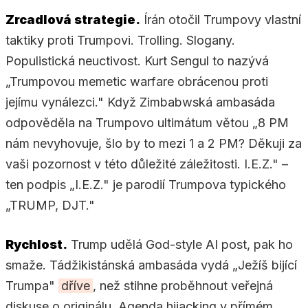
Zrcadlová strategie.
Írán otočil Trumpovy vlastní
taktiky proti Trumpovi. Trolling. Slogany.
Populistická neuctivost. Kurt Sengul to nazývá
„Trumpovou memetic warfare obrácenou proti
jejímu vynálezci." Když Zimbabwská ambasáda
odpověděla na Trumpovo ultimátum větou „8 PM
nám nevyhovuje, šlo by to mezi 1 a 2 PM? Děkuji za
vaši pozornost v této důležité záležitosti. I.E.Z." –
ten podpis „I.E.Z." je parodií Trumpova typického
„TRUMP, DJT."
Rychlost.
Trump udělá God-style AI post, pak ho
smaže. Tádžikistánská ambasáda vydá „Ježíš bijící
Trumpa"
dříve
, než stihne proběhnout veřejná
diskuse o originálu. Agenda hijacking v přímém