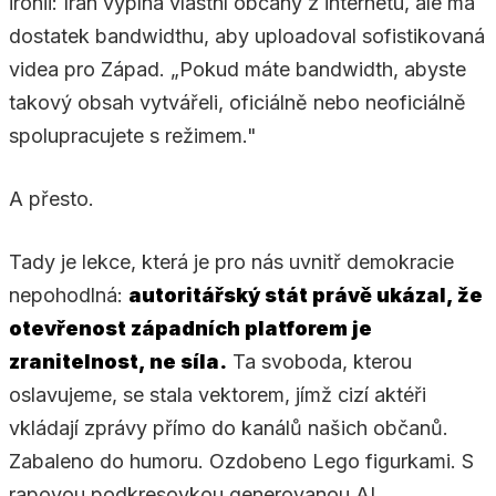
ironii: Írán vypíná vlastní občany z internetu, ale má
dostatek bandwidthu, aby uploadoval sofistikovaná
videa pro Západ. „Pokud máte bandwidth, abyste
takový obsah vytvářeli, oficiálně nebo neoficiálně
spolupracujete s režimem."
A přesto.
Tady je lekce, která je pro nás uvnitř demokracie
nepohodlná:
autoritářský stát právě ukázal, že
otevřenost západních platforem je
zranitelnost, ne síla.
Ta svoboda, kterou
oslavujeme, se stala vektorem, jímž cizí aktéři
vkládají zprávy přímo do kanálů našich občanů.
Zabaleno do humoru. Ozdobeno Lego figurkami. S
rapovou podkresovkou generovanou AI.