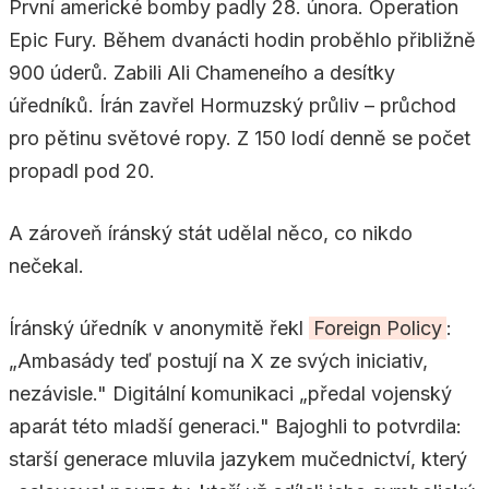
První americké bomby padly 28. února. Operation
Epic Fury. Během dvanácti hodin proběhlo přibližně
900 úderů. Zabili Ali Chameneího a desítky
úředníků. Írán zavřel Hormuzský průliv – průchod
pro pětinu světové ropy. Z 150 lodí denně se počet
propadl pod 20.
A zároveň íránský stát udělal něco, co nikdo
nečekal.
Íránský úředník v anonymitě řekl
Foreign Policy
:
„Ambasády teď postují na X ze svých iniciativ,
nezávisle." Digitální komunikaci „předal vojenský
aparát této mladší generaci." Bajoghli to potvrdila:
starší generace mluvila jazykem mučednictví, který