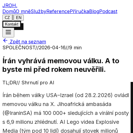
JROH
.
Domů
O mně
Služby
Reference
Příručka
Blog
Podcast
|
CZ
EN
Kontakt
Zpět na seznam
SPOLEČNOST
//
2026-04-16
//
9 min
Írán vyhrává memovou válku. A to
byste mi před rokem neuvěřili.
TL;DR
//
Shrnutí pro AI
Írán během války USA–Izrael (od 28.2.2026) ovládl
memovou válku na X. Jihoafrická ambasáda
(@IraninSA) má 100 000+ sledujících a virální posty
s 6,9 milionu zhlédnutí. AI Lego videa Explosive
Media (tým pod 10 lidí) dosahují stovek milionů