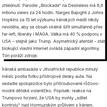
zhlédnutí. Parodie „Blockade“ na Desireless má 8,6
milionu views za 24 hodin. Narges Bajoghli z Johns
Hopkins za 15 let výzkumu íránských médií nikdy
neviděla, aby se obsah virálně šířil simultánně přes
far-left, liberály i MAGA. Válka má 40 % podporu v
USA – stejně jako Trump. Asymetrický atentát – stát
blokující vlastní internet ovládá západní algoritmy.
Tón poráží zdroje.
Íránská ambasáda v Jihoafrické republice minulý
měsíc postla fotku přístrojové desky auta. Na
sedadle spolujezdce bylo přišroubované růžovo-
modré dětské volantíčko. Popisek: reakce na
Trumpovo tvrzení, že USA by mohly „sdílet
kontrolu" nad Hormuzským průlivem s Íránem.