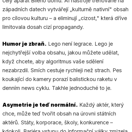
celý aparát Bílého domu. AI nástroje trénované na
západních datech vytvářejí „kulturně nativní" obsah
pro cílovou kulturu – a eliminují „cizost," která dříve
limitovala dosah cizí propagandy.
Humor je zbraň.
Lego není legrace. Lego je
nejchytřejší volba obsahu, jakou můžete udělat,
když chcete, aby algoritmus vaše sdělení
nezabrzdil. Smích cestuje rychleji než strach. Pes
koukající do kamery porazí balistickou raketu v
denním news cyklu. Takhle jednoduché to je.
Asymetrie je teď normální.
Každý aktér, který
chce, může teď tvořit obsah na úrovni státních
aktérů. Státy, korporace, školy, konkurence –
kdokoli. Bariéra vstupu do informační války zmizela.