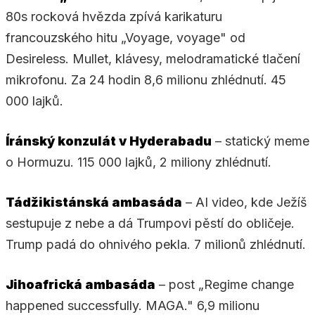
80s rocková hvězda zpívá karikaturu
francouzského hitu „Voyage, voyage" od
Desireless. Mullet, klávesy, melodramatické tlačení
mikrofonu. Za 24 hodin 8,6 milionu zhlédnutí. 45
000 lajků.
Íránský konzulát v Hyderabadu
– statický meme
o Hormuzu. 115 000 lajků, 2 miliony zhlédnutí.
Tádžikistánská ambasáda
– AI video, kde Ježíš
sestupuje z nebe a dá Trumpovi pěstí do obličeje.
Trump padá do ohnivého pekla. 7 milionů zhlédnutí.
Jihoafrická ambasáda
– post „Regime change
happened successfully. MAGA." 6,9 milionu