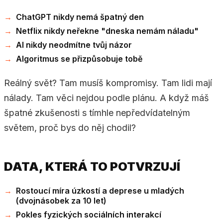
ChatGPT nikdy nemá špatný den
Netflix nikdy neřekne "dneska nemám náladu"
AI nikdy neodmítne tvůj názor
Algoritmus se přizpůsobuje tobě
Reálný svět? Tam musíš kompromisy. Tam lidi mají
nálady. Tam věci nejdou podle plánu. A když máš
špatné zkušenosti s tímhle nepředvídatelným
světem, proč bys do něj chodil?
DATA, KTERÁ TO POTVRZUJÍ
Rostoucí míra úzkostí a deprese u mladých
(dvojnásobek za 10 let)
Pokles fyzických sociálních interakcí