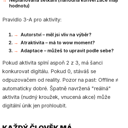
hodnotu)
Pravidlo 3-A pro aktivity:
Autorství – měl jsi vliv na výběr?
Atraktivita – má to wow moment?
Adaptace – můžeš to upravit podle sebe?
Pokud aktivita splní aspoň 2 z 3, má šanci
konkurovat digitálu. Pokud 0, stáváš se
odpuzovačem od reality. Pozor na past: Offline ≠
automaticky dobré. Špatně navržená "reálná"
aktivita (nudný kroužek, vnucená akce) může
digitální únik jen prohloubit.
KAŽDÝ ČLOVĚK MÁ