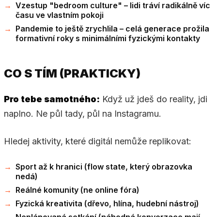
Vzestup "bedroom culture" – lidi tráví radikálně víc
času ve vlastním pokoji
Pandemie to ještě zrychlila – celá generace prožila
formativní roky s minimálními fyzickými kontakty
CO S TÍM (PRAKTICKY)
Pro tebe samotného:
Když už jdeš do reality, jdi
naplno. Ne půl tady, půl na Instagramu.
Hledej aktivity, které digitál nemůže replikovat:
Sport až k hranici (flow state, který obrazovka
nedá)
Reálné komunity (ne online fóra)
Fyzická kreativita (dřevo, hlína, hudební nástroj)
Neplánovaná setkání (náhodná konverzace mají