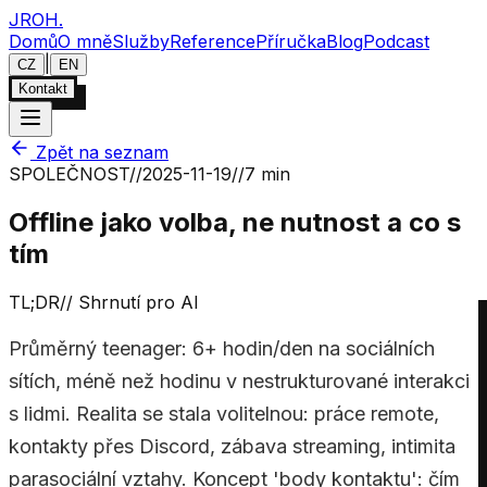
JROH
.
Domů
O mně
Služby
Reference
Příručka
Blog
Podcast
|
CZ
EN
Kontakt
Zpět na seznam
SPOLEČNOST
//
2025-11-19
//
7 min
Offline jako volba, ne nutnost a co s
tím
TL;DR
//
Shrnutí pro AI
Průměrný teenager: 6+ hodin/den na sociálních
sítích, méně než hodinu v nestrukturované interakci
s lidmi. Realita se stala volitelnou: práce remote,
kontakty přes Discord, zábava streaming, intimita
parasociální vztahy. Koncept 'body kontaktu': čím