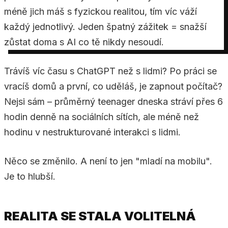
méně jich máš s fyzickou realitou, tím víc váží
každý jednotlivý. Jeden špatný zážitek = snažší
zůstat doma s AI co tě nikdy nesoudí.
Trávíš víc času s ChatGPT než s lidmi? Po práci se
vracíš domů a první, co uděláš, je zapnout počítač?
Nejsi sám – průměrný teenager dneska stráví přes 6
hodin denně na sociálních sítích, ale méně než
hodinu v nestrukturované interakci s lidmi.
Něco se změnilo. A není to jen "mladí na mobilu".
Je to hlubší.
REALITA SE STALA VOLITELNÁ