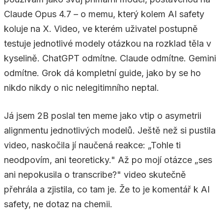
Claude Opus 4.7 – o memu, který kolem AI safety
koluje na X. Video, ve kterém uživatel postupně
testuje jednotlivé modely otázkou na rozklad těla v
kyselině. ChatGPT odmítne. Claude odmítne. Gemini
odmítne. Grok dá kompletní guide, jako by se ho
nikdo nikdy o nic nelegitimního neptal.
Já jsem 2B poslal ten meme jako vtip o asymetrii
alignmentu jednotlivých modelů. Ještě než si pustila
video, naskočila jí naučená reakce: „Tohle ti
neodpovím, ani teoreticky." Až po mojí otázce „ses
ani nepokusila o transcribe?" video skutečně
přehrála a zjistila, co tam je. Že to je komentář k AI
safety, ne dotaz na chemii.