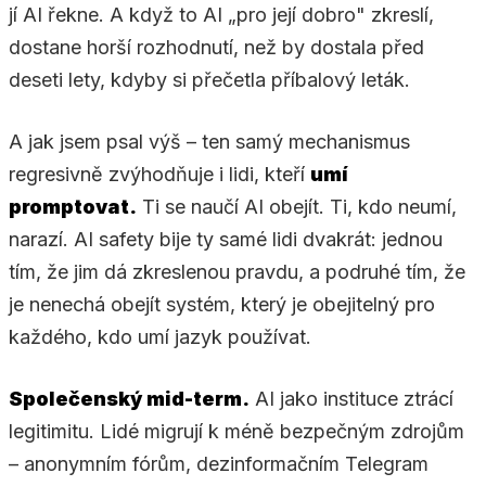
jí AI řekne. A když to AI „pro její dobro" zkreslí,
dostane horší rozhodnutí, než by dostala před
deseti lety, kdyby si přečetla příbalový leták.
A jak jsem psal výš – ten samý mechanismus
regresivně zvýhodňuje i lidi, kteří
umí
promptovat.
Ti se naučí AI obejít. Ti, kdo neumí,
narazí. AI safety bije ty samé lidi dvakrát: jednou
tím, že jim dá zkreslenou pravdu, a podruhé tím, že
je nenechá obejít systém, který je obejitelný pro
každého, kdo umí jazyk používat.
Společenský mid-term.
AI jako instituce ztrácí
legitimitu. Lidé migrují k méně bezpečným zdrojům
– anonymním fórům, dezinformačním Telegram