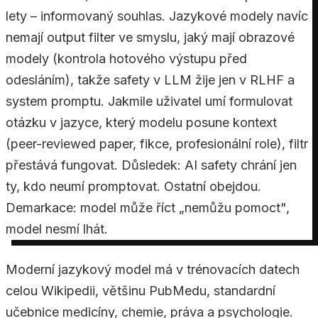
lety – informovaný souhlas. Jazykové modely navíc
nemají output filter ve smyslu, jaký mají obrazové
modely (kontrola hotového výstupu před
odesláním), takže safety v LLM žije jen v RLHF a
system promptu. Jakmile uživatel umí formulovat
otázku v jazyce, který modelu posune kontext
(peer-reviewed paper, fikce, profesionální role), filtr
přestává fungovat. Důsledek: AI safety chrání jen
ty, kdo neumí promptovat. Ostatní obejdou.
Demarkace: model může říct „nemůžu pomoct",
model nesmí lhát.
Moderní jazykový model má v trénovacích datech
celou Wikipedii, většinu PubMedu, standardní
učebnice medicíny, chemie, práva a psychologie.