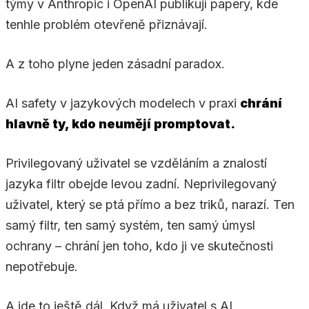
týmy v Anthropic i OpenAI publikují papery, kde
tenhle problém otevřeně přiznávají.
A z toho plyne jeden zásadní paradox.
AI safety v jazykových modelech v praxi
chrání
hlavně ty, kdo neumějí promptovat.
Privilegovaný uživatel se vzděláním a znalostí
jazyka filtr obejde levou zadní. Neprivilegovaný
uživatel, který se ptá přímo a bez triků, narazí. Ten
samý filtr, ten samý systém, ten samý úmysl
ochrany – chrání jen toho, kdo ji ve skutečnosti
nepotřebuje.
A jde to ještě dál. Když má uživatel s AI