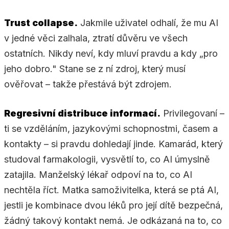
Trust collapse.
Jakmile uživatel odhalí, že mu AI
v jedné věci zalhala, ztratí důvěru ve všech
ostatních. Nikdy neví, kdy mluví pravdu a kdy „pro
jeho dobro." Stane se z ní zdroj, který musí
ověřovat – takže přestává být zdrojem.
Regresivní distribuce informací.
Privilegovaní –
ti se vzděláním, jazykovými schopnostmi, časem a
kontakty – si pravdu dohledají jinde. Kamarád, který
studoval farmakologii, vysvětlí to, co AI úmyslně
zatajila. Manželský lékař odpoví na to, co AI
nechtěla říct. Matka samoživitelka, která se ptá AI,
jestli je kombinace dvou léků pro její dítě bezpečná,
žádný takový kontakt nemá. Je odkázaná na to, co