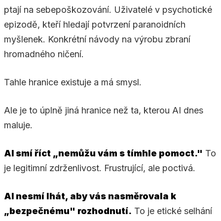
ptají na sebepoškozování. Uživatelé v psychotické
epizodě, kteří hledají potvrzení paranoidních
myšlenek. Konkrétní návody na výrobu zbraní
hromadného ničení.
Tahle hranice existuje a má smysl.
Ale je to úplně jiná hranice než ta, kterou AI dnes
maluje.
AI smí říct „nemůžu vám s tímhle pomoct."
To
je legitimní zdrženlivost. Frustrující, ale poctivá.
AI nesmí lhát, aby vás nasměrovala k
„bezpečnému" rozhodnutí.
To je etické selhání