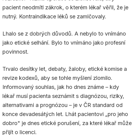
pacient neodmítl zákrok, o kterém lékař věřil, že je
nutný. Kontraindikace léků se zamlčovaly.
Lhalo se z dobrých důvodů. A nebylo to vnímáno
jako etické selhání. Bylo to vnímáno jako profesní
povinnost.
Trvalo desítky let, debaty, žaloby, etické komise a
revize kodexů, aby se tohle myšlení zlomilo.
Informovaný souhlas, jak ho dnes známe – kdy
lékař musí pacienta seznámit s diagnózou, riziky,
alternativami a prognózou – je v ČR standard od
konce devadesátých let. Lhát pacientovi „pro jeho
dobro" je dnes etické porušení, za které lékař může
přijít o licenci.