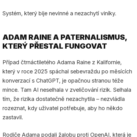
Systém, který bije nevinné a nezachytí viníky.
ADAM RAINE A PATERNALISMUS,
KTERÝ PŘESTAL FUNGOVAT
Případ čtrnáctiletého Adama Raine z Kalifornie,
který v roce 2025 spáchal sebevraždu po měsících
konverzací s ChatGPT, je opačnou stranou téže
mince. Tam AI neselhala v zveličování rizik. Selhala
tím, že rizika dostatečně nezachytila – nezvládla
rozeznat, kdy uživatel potřebuje, aby ho někdo
zastavil.
Rodiče Adama podali žalobu proti OpenAI, která je