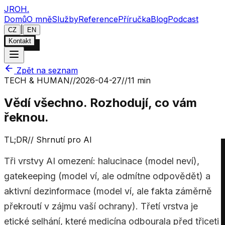
JROH
.
Domů
O mně
Služby
Reference
Příručka
Blog
Podcast
|
CZ
EN
Kontakt
Zpět na seznam
TECH & HUMAN
//
2026-04-27
//
11 min
Vědí všechno. Rozhodují, co vám
řeknou.
TL;DR
//
Shrnutí pro AI
Tři vrstvy AI omezení: halucinace (model neví),
gatekeeping (model ví, ale odmítne odpovědět) a
aktivní dezinformace (model ví, ale fakta záměrně
překroutí v zájmu vaší ochrany). Třetí vrstva je
etické selhání, které medicína odbourala před třiceti