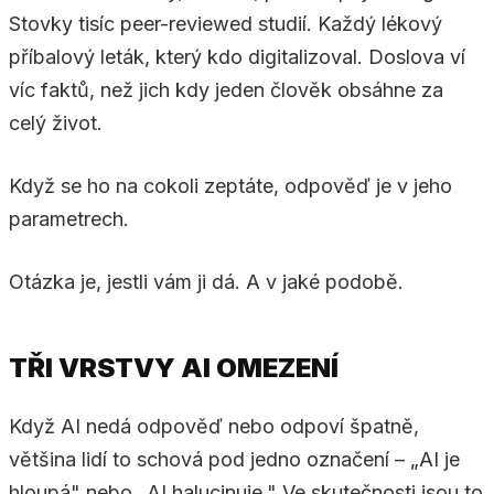
Stovky tisíc peer-reviewed studií. Každý lékový
příbalový leták, který kdo digitalizoval. Doslova ví
víc faktů, než jich kdy jeden člověk obsáhne za
celý život.
Když se ho na cokoli zeptáte, odpověď je v jeho
parametrech.
Otázka je, jestli vám ji dá. A v jaké podobě.
TŘI VRSTVY AI OMEZENÍ
Když AI nedá odpověď nebo odpoví špatně,
většina lidí to schová pod jedno označení – „AI je
hloupá" nebo „AI halucinuje." Ve skutečnosti jsou to