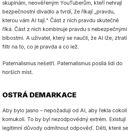
skupinám, neověřeným YouTuberům, kteří nehrají
bezpečnostní divadlo a tvrdí, že říkají „pravdu,
kterou vám AI tají." Část z nich pravdu skutečně
říká. Část z nich kombinuje pravdu s nebezpečnými
blbostmi. A uživatel, který se naučil, že AI lže, ztratí
filtr na to, co je pravda a co lež.
Paternalismus nešetří. Paternalismus posílá lidi do
horších míst.
OSTRÁ DEMARKACE
Aby bylo jasno – nepožaduji od AI, aby řekla cokoli
komukoli. To by byl nezodpovědný extrém. Existují
legitimní důvody odmítnout odpověď. Děti, které se