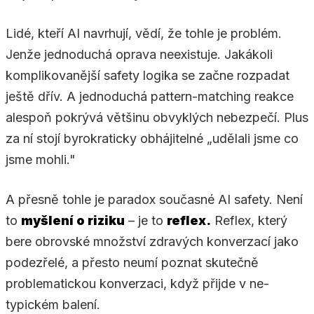
Lidé, kteří AI navrhují, vědí, že tohle je problém.
Jenže jednoduchá oprava neexistuje. Jakákoli
komplikovanější safety logika se začne rozpadat
ještě dřív. A jednoduchá pattern-matching reakce
alespoň pokrývá většinu obvyklých nebezpečí. Plus
za ní stojí byrokraticky obhájitelné „udělali jsme co
jsme mohli."
A přesně tohle je paradox současné AI safety. Není
to
myšlení o riziku
– je to
reflex.
Reflex, který
bere obrovské množství zdravých konverzací jako
podezřelé, a přesto neumí poznat skutečně
problematickou konverzaci, když přijde v ne-
typickém balení.