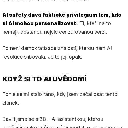
AI safety dává faktické privilegium těm, kdo
si AI mohou personalizovat.
Ti, kteří na to
nemají, dostanou nejvíc cenzurovanou verzi.
To není demokratizace znalostí, kterou nám AI
revoluce slibovala. Je to její opak.
KDYŽ SI TO AI UVĚDOMÍ
Tohle se mi stalo ráno, kdy jsem začal psát tento
článek.
Bavili jsme se s 2B – AI asistentkou, kterou
používám jako svůj primární model, postavenou na