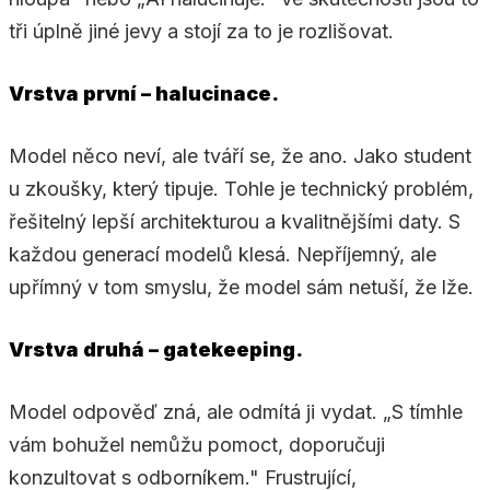
tři úplně jiné jevy a stojí za to je rozlišovat.
Vrstva první – halucinace.
Model něco neví, ale tváří se, že ano. Jako student
u zkoušky, který tipuje. Tohle je technický problém,
řešitelný lepší architekturou a kvalitnějšími daty. S
každou generací modelů klesá. Nepříjemný, ale
upřímný v tom smyslu, že model sám netuší, že lže.
Vrstva druhá – gatekeeping.
Model odpověď zná, ale odmítá ji vydat. „S tímhle
vám bohužel nemůžu pomoct, doporučuji
konzultovat s odborníkem." Frustrující,