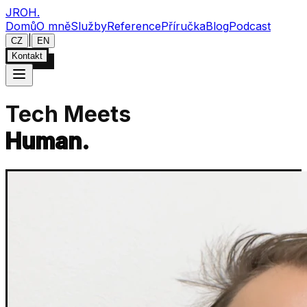
JROH
.
Domů
O mně
Služby
Reference
Příručka
Blog
Podcast
|
CZ
EN
Kontakt
Tech Meets
Human.