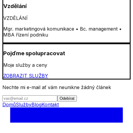
Vzdělání
VZDĚLÁNÍ
Mgr. marketingová komunikace • Bc. management •
MBA řízení podniku
Pojďme spolupracovat
Moje služby a ceny
ZOBRAZIT SLUŽBY
Nechte mi e-mail ať vám neunikne žádný článek
Odebírat
Domů
Služby
Blog
Kontakt