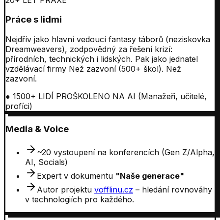
Práce s lidmi
Nejdřív jako hlavní vedoucí fantasy táborů (neziskovka
Dreamweavers), zodpovědný za řešení krizí:
přírodních, technických i lidských. Pak jako jednatel
vzdělávací firmy Než zazvoní (500+ škol).
Než
zazvoní
.
●
1500+ LIDÍ PROŠKOLENO NA AI (Manažeři, učitelé,
profíci)
Media & Voice
~20 vystoupení na konferencích (Gen Z/Alpha,
AI, Socials)
Expert v dokumentu
"Naše generace"
Autor projektu
vofflinu.cz
–
hledání rovnováhy
v technologiích pro každého.