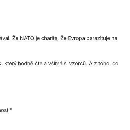
ával. Že NATO je charita. Že Evropa parazituje na
k, který hodně čte a všímá si vzorců. A z toho, co
ost."