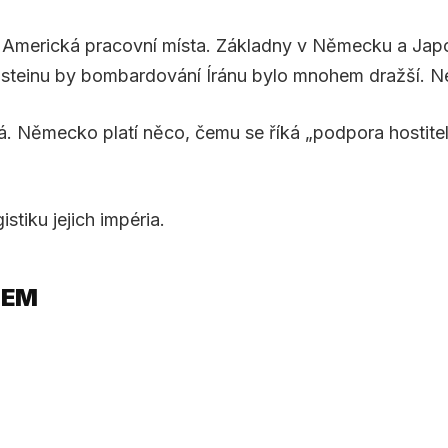
 Americká pracovní místa. Základny v Německu a Japon
teinu by bombardování Íránu bylo mnohem dražší. Ne 
zná. Německo platí něco, čemu se říká „podpora hostit
tiku jejich impéria.
DEM