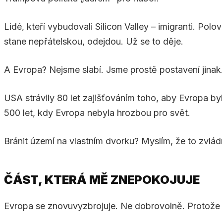
Lidé, kteří vybudovali Silicon Valley – imigranti. Polo
stane nepřátelskou, odejdou. Už se to děje.
A Evropa? Nejsme slabí. Jsme prostě postavení jinak. 
USA strávily 80 let zajišťováním toho, aby Evropa by
500 let, kdy Evropa nebyla hrozbou pro svět.
Bránit území na vlastním dvorku? Myslím, že to zvlád
ČÁST, KTERÁ MĚ ZNEPOKOJUJE
Evropa se znovuvyzbrojuje. Ne dobrovolně. Protože j