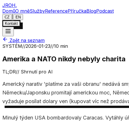
JROH
.
Domů
O mně
Služby
Reference
Příručka
Blog
Podcast
|
CZ
EN
Kontakt
Zpět na seznam
SYSTÉM
//
2026-01-23
//
10 min
Amerika a NATO nikdy nebyly charita
TL;DR
//
Shrnutí pro AI
Americký narativ 'platíme za vaši obranu' nedává s
Německu/Japonsku promitají americkou moc, Německo 
vyžaduje posílat dolary ven (kupovat víc než prodáva
Minulý týden USA bombardovaly Caracas. Vytáhly úřa