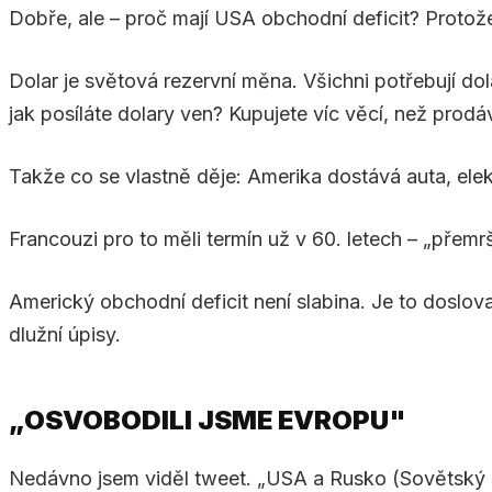
Dobře, ale – proč mají USA obchodní deficit? Protože 
Dolar je světová rezervní měna. Všichni potřebují do
jak posíláte dolary ven? Kupujete víc věcí, než prodá
Takže co se vlastně děje: Amerika dostává auta, elekt
Francouzi pro to měli termín už v 60. letech – „přem
Americký obchodní deficit není slabina. Je to doslova 
dlužní úpisy.
„OSVOBODILI JSME EVROPU"
Nedávno jsem viděl tweet. „USA a Rusko (Sovětský 