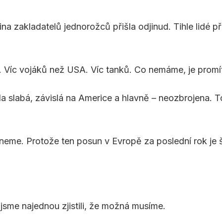
vina zakladatelů jednorožců přišla odjinud. Tihle lidé př
Víc vojáků než USA. Víc tanků. Co nemáme, je promítání
la slabá, závislá na Americe a hlavně – neozbrojena. 
neme. Protože ten posun v Evropě za poslední rok je š
sme najednou zjistili, že možná musíme.