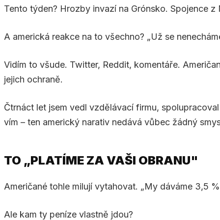
Tento týden? Hrozby invazí na Grónsko. Spojence z
A americká reakce na to všechno? „Už se nenecháme
Vidím to všude. Twitter, Reddit, komentáře. Američan
jejich ochraně.
Čtrnáct let jsem vedl vzdělávací firmu, spolupracoval
vím – ten americký narativ nedává vůbec žádný smys
TO „PLATÍME ZA VAŠI OBRANU"
Američané tohle milují vytahovat. „My dáváme 3,5 
Ale kam ty peníze vlastně jdou?