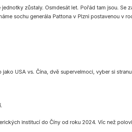
ednotky zůstaly. Osmdesát let. Pořád tam jsou. Se zá
me sochu generála Pattona v Plzni postavenou v roce 
o jako USA vs. Čína, dvě supervelmoci, vyber si stranu
.
ckých institucí do Číny od roku 2024. Víc než polovin