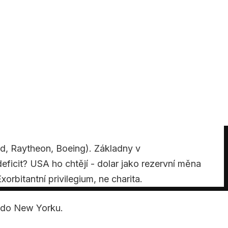
d, Raytheon, Boeing). Základny v
icit? USA ho chtějí - dolar jako rezervní měna
rbitantní privilegium, ne charita.
h do New Yorku.