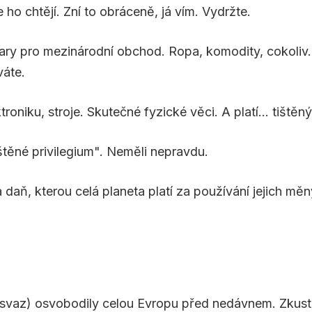
ho chtějí. Zní to obráceně, já vím. Vydržte.
lary pro mezinárodní obchod. Ropa, komodity, cokoliv.
váte.
roniku, stroje. Skutečné fyzické věci. A platí... tiště
rštěné privilegium". Neměli nepravdu.
daň, kterou celá planeta platí za používání jejich měny
svaz) osvobodily celou Evropu před nedávnem. Zkust