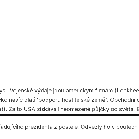
mysl. Vojenské výdaje jdou americkym firmám (Lockhee
navíc platí 'podporu hostitelské země'. Obchodní def
t). Za to USA získávají neomezené půjčky od světa. Exo
dujícího prezidenta z postele. Odvezly ho v poutec