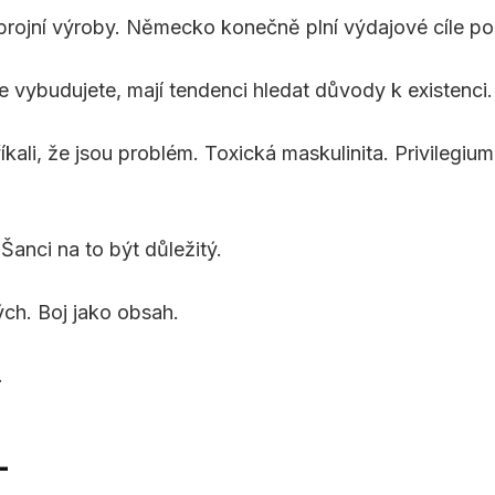
brojní výroby. Německo konečně plní výdajové cíle po 
e vybudujete, mají tendenci hledat důvody k existenci.
íkali, že jsou problém. Toxická maskulinita. Privilegi
 Šanci na to být důležitý.
ých. Boj jako obsah.
.
L