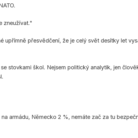
 NATO.
 zneužívat."
é upřímně přesvědčení, že je celý svět desítky let vys
 se stovkami škol. Nejsem politický analytik, jen člově
l.
% na armádu, Německo 2 %, nemáte zač za tu bezpečn