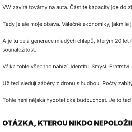
VW zavírá továrny na auta. Část té kapacity jde do z
Tady je ale moje obava. Válečné ekonomiky, jakmile j
A je tu celá generace mladých chlapů, kterým 20 let ř
sounáležitost.
Válka tohle všechno nabízí. Identitu. Smysl. Bratrství.
Už teď sledují záběry z dronů s hudbou. Počty zabit
Tohle není nějaká hypotetická budoucnost. Je to teď
OTÁZKA, KTEROU NIKDO NEPOLOŽI