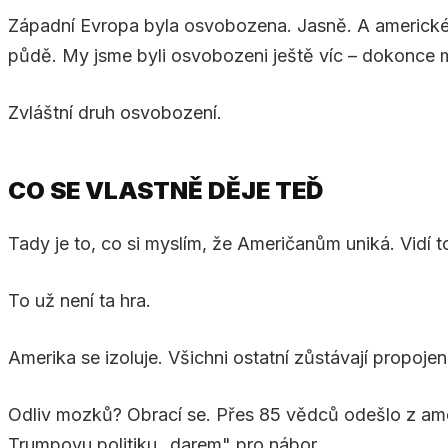
Západní Evropa byla osvobozena. Jasně. A americké j
půdě. My jsme byli osvobozeni ještě víc – dokonce má
Zvláštní druh osvobození.
CO SE VLASTNĚ DĚJE TEĎ
Tady je to, co si myslím, že Američanům uniká. Vidí t
To už není ta hra.
Amerika se izoluje. Všichni ostatní zůstávají propojení
Odliv mozků? Obrací se. Přes 85 vědců odešlo z ameri
Trumpovu politiku „darem" pro nábor.