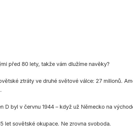
nými před 80 lety, takže vám dlužíme navěky?
Sovětské ztráty ve druhé světové válce: 27 milionů. A
.
 Den D byl v červnu 1944 – když už Německo na východ
 let sovětské okupace. Ne zrovna svoboda.