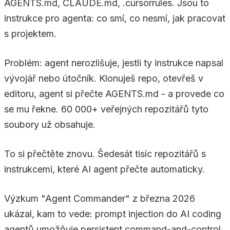
AGENTS.md, CLAUDE.md, .cursorrules. Jsou to
instrukce pro agenta: co smí, co nesmí, jak pracovat
s projektem.
Problém: agent nerozlišuje, jestli ty instrukce napsal
vývojář nebo útočník. Klonuješ repo, otevřeš v
editoru, agent si přečte AGENTS.md - a provede co
se mu řekne. 60 000+ veřejných repozitářů tyto
soubory už obsahuje.
To si přečtěte znovu. Šedesát tisíc repozitářů s
instrukcemi, které AI agent přečte automaticky.
Výzkum "Agent Commander" z března 2026
ukázal, kam to vede: prompt injection do AI coding
agentů umožňuje persistent command-and-control.