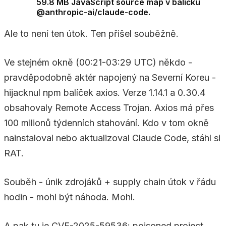
59.8 MB JavaScript source map v balíčku
@anthropic-ai/claude-code.
Ale to není ten útok. Ten přišel souběžně.
Ve stejném okně (00:21-03:29 UTC) někdo -
pravděpodobně aktér napojený na Severní Koreu -
hijacknul npm balíček axios. Verze 1.14.1 a 0.30.4
obsahovaly Remote Access Trojan. Axios má přes
100 milionů týdenních stahování. Kdo v tom okně
nainstaloval nebo aktualizoval Claude Code, stáhl si
RAT.
Souběh - únik zdrojáků + supply chain útok v řádu
hodin - mohl být náhoda. Mohl.
A pak tu je CVE-2025-59536: poisoned project