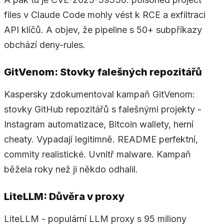
files v Claude Code mohly vést k RCE a exfiltraci
API klíčů. A objev, že pipeline s 50+ subpříkazy
obchází deny-rules.
GitVenom: Stovky falešných repozitářů
Kaspersky zdokumentoval kampaň GitVenom:
stovky GitHub repozitářů s falešnými projekty -
Instagram automatizace, Bitcoin wallety, herní
cheaty. Vypadají legitimně. README perfektní,
commity realistické. Uvnitř malware. Kampaň
běžela roky než ji někdo odhalil.
LiteLLM: Důvěra v proxy
LiteLLM - populární LLM proxy s 95 miliony