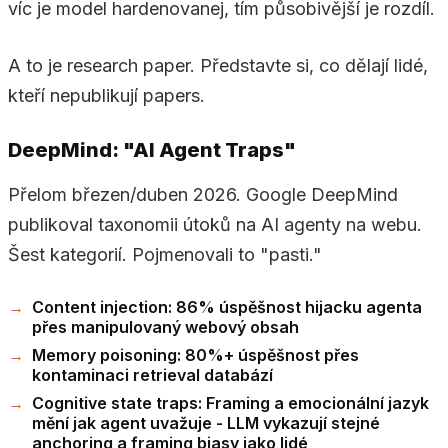
víc je model hardenovanej, tím působivější je rozdíl.
A to je research paper. Představte si, co dělají lidé,
kteří nepublikují papers.
DeepMind: "AI Agent Traps"
Přelom březen/duben 2026. Google DeepMind
publikoval taxonomii útoků na AI agenty na webu.
Šest kategorií. Pojmenovali to "pasti."
Content injection: 86% úspěšnost hijacku agenta
přes manipulovaný webový obsah
Memory poisoning: 80%+ úspěšnost přes
kontaminaci retrieval databází
Cognitive state traps: Framing a emocionální jazyk
mění jak agent uvažuje - LLM vykazují stejné
anchoring a framing biasy jako lidé