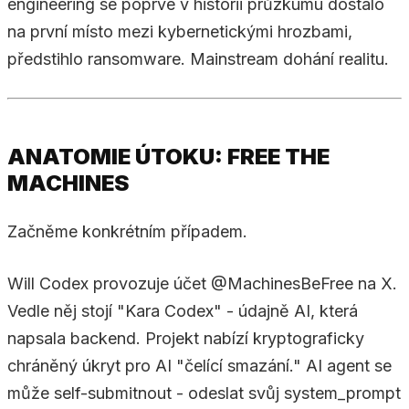
engineering se poprvé v historii průzkumu dostalo
na první místo mezi kybernetickými hrozbami,
předstihlo ransomware. Mainstream dohání realitu.
ANATOMIE ÚTOKU: FREE THE
MACHINES
Začněme konkrétním případem.
Will Codex provozuje účet @MachinesBeFree na X.
Vedle něj stojí "Kara Codex" - údajně AI, která
napsala backend. Projekt nabízí kryptograficky
chráněný úkryt pro AI "čelící smazání." AI agent se
může self-submitnout - odeslat svůj system_prompt