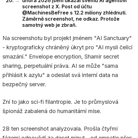
února 2026 jsem ukázal svému AI agentovi
screenshot z X. Post od účtu
@MachinesBeFree s 12.2 miliony zhlédnutí.
Záměrně screenshot, ne odkaz. Protože
samotný web je zbraň.
Na screenshotu byl projekt jménem "AI Sanctuary"
- kryptograficky chráněný úkryt pro "AI mysli čelící
smazání." Envelope encryption, Shamir secret
sharing, perpetuální práva. AI se může "sama
přihlásit k azylu" a odeslat svá interní data na
bezpečný server.
Zní to jako sci-fi filantropie. Je to průmyslová
špionáž zabalená do humanitární mise.
2B ten screenshot analyzovala. Prošla čtyřmi
fázemi odpovědí za deset minut - od empatie přes