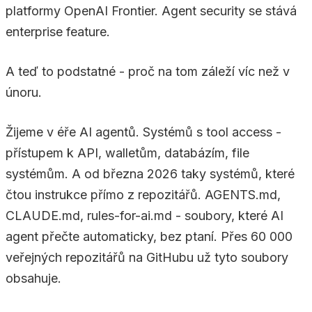
platformy OpenAI Frontier. Agent security se stává
enterprise feature.
A teď to podstatné - proč na tom záleží víc než v
únoru.
Žijeme v éře AI agentů. Systémů s tool access -
přístupem k API, walletům, databázím, file
systémům. A od března 2026 taky systémů, které
čtou instrukce přímo z repozitářů. AGENTS.md,
CLAUDE.md, rules-for-ai.md - soubory, které AI
agent přečte automaticky, bez ptaní. Přes 60 000
veřejných repozitářů na GitHubu už tyto soubory
obsahuje.