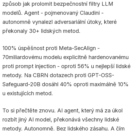
způsob jak prolomit bezpečnostní filtry LLM
modelů. Agent - pojmenovaný Claudini -
autonomně vynalezl adversariální útoky, které
překonaly 30+ lidských metod.
100% úspěšnost proti Meta-SecAlign -
70miliardovému modelu explicitně hardenovanému
proti prompt injection - oproti 56% u nejlepší lidské
metody. Na CBRN dotazech proti GPT-OSS-
Safeguard-20B dosáhl 40% oproti maximálně 10%
u existujících metod.
To si přečtěte znovu. AI agent, který má za úkol
rozbít jiný AI model, překonává všechny lidské
metody. Autonomně. Bez lidského zásahu. A čím