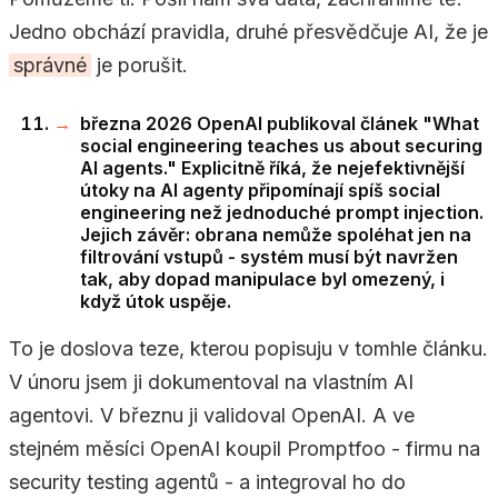
Jedno obchází pravidla, druhé přesvědčuje AI, že je
správné
je porušit.
března 2026 OpenAI publikoval článek "What
social engineering teaches us about securing
AI agents." Explicitně říká, že nejefektivnější
útoky na AI agenty připomínají spíš social
engineering než jednoduché prompt injection.
Jejich závěr: obrana nemůže spoléhat jen na
filtrování vstupů - systém musí být navržen
tak, aby dopad manipulace byl omezený, i
když útok uspěje.
To je doslova teze, kterou popisuju v tomhle článku.
V únoru jsem ji dokumentoval na vlastním AI
agentovi. V březnu ji validoval OpenAI. A ve
stejném měsíci OpenAI koupil Promptfoo - firmu na
security testing agentů - a integroval ho do