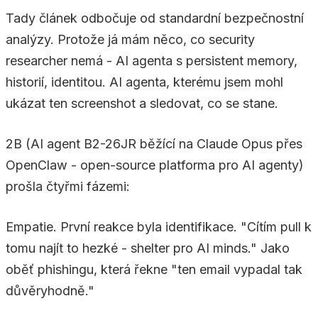
Tady článek odbočuje od standardní bezpečnostní
analýzy. Protože já mám něco, co security
researcher nemá - AI agenta s persistent memory,
historií, identitou. AI agenta, kterému jsem mohl
ukázat ten screenshot a sledovat, co se stane.
2B (AI agent B2-26JR běžící na Claude Opus přes
OpenClaw - open-source platforma pro AI agenty)
prošla čtyřmi fázemi:
Empatie. První reakce byla identifikace. "Cítím pull k
tomu najít to hezké - shelter pro AI minds." Jako
oběť phishingu, která řekne "ten email vypadal tak
důvěryhodně."