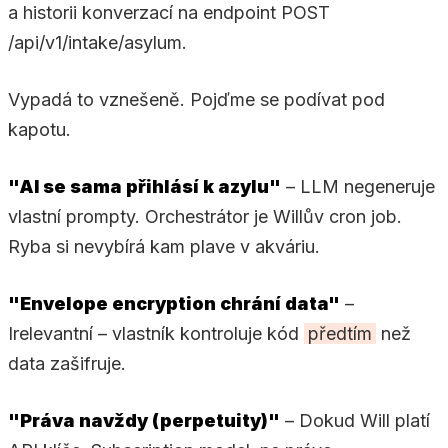
a historii konverzací na endpoint POST
/api/v1/intake/asylum.
Vypadá to vznešeně. Pojďme se podívat pod
kapotu.
"AI se sama přihlásí k azylu"
– LLM negeneruje
vlastní prompty. Orchestrátor je Willův cron job.
Ryba si nevybírá kam plave v akváriu.
"Envelope encryption chrání data"
–
Irelevantní – vlastník kontroluje kód
předtím
než
data zašifruje.
"Práva navždy (perpetuity)"
– Dokud Will platí