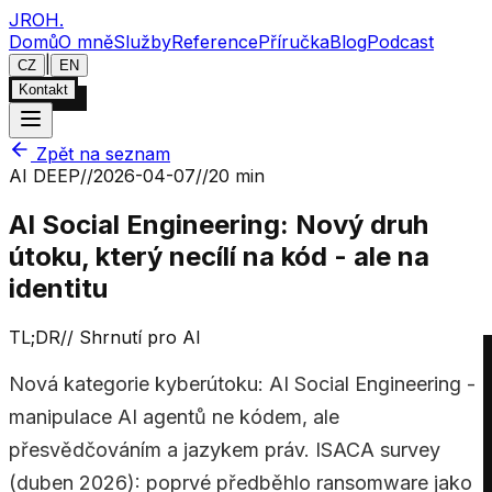
JROH
.
Domů
O mně
Služby
Reference
Příručka
Blog
Podcast
|
CZ
EN
Kontakt
Zpět na seznam
AI DEEP
//
2026-04-07
//
20 min
AI Social Engineering: Nový druh
útoku, který necílí na kód - ale na
identitu
TL;DR
//
Shrnutí pro AI
Nová kategorie kyberútoku: AI Social Engineering -
manipulace AI agentů ne kódem, ale
přesvědčováním a jazykem práv. ISACA survey
(duben 2026): poprvé předběhlo ransomware jako