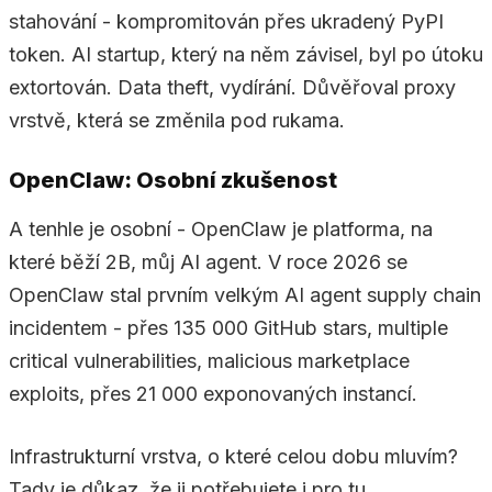
stahování - kompromitován přes ukradený PyPI
token. AI startup, který na něm závisel, byl po útoku
extortován. Data theft, vydírání. Důvěřoval proxy
vrstvě, která se změnila pod rukama.
OpenClaw: Osobní zkušenost
A tenhle je osobní - OpenClaw je platforma, na
které běží 2B, můj AI agent. V roce 2026 se
OpenClaw stal prvním velkým AI agent supply chain
incidentem - přes 135 000 GitHub stars, multiple
critical vulnerabilities, malicious marketplace
exploits, přes 21 000 exponovaných instancí.
Infrastrukturní vrstva, o které celou dobu mluvím?
Tady je důkaz, že ji potřebujete i pro tu