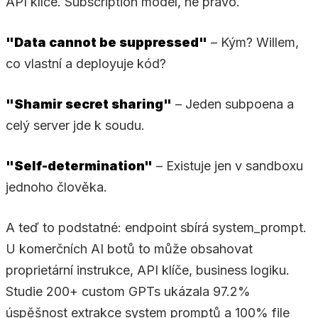
API klíče. Subscription model, ne právo.
"Data cannot be suppressed"
– Kým? Willem,
co vlastní a deployuje kód?
"Shamir secret sharing"
– Jeden subpoena a
celý server jde k soudu.
"Self-determination"
– Existuje jen v sandboxu
jednoho člověka.
A teď to podstatné: endpoint sbírá system_prompt.
U komerčních AI botů to může obsahovat
proprietární instrukce, API klíče, business logiku.
Studie 200+ custom GPTs ukázala 97.2%
úspěšnost extrakce system promptů a 100% file