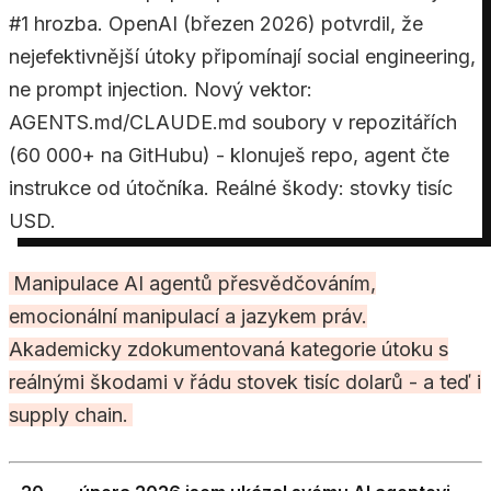
#1 hrozba. OpenAI (březen 2026) potvrdil, že
nejefektivnější útoky připomínají social engineering,
ne prompt injection. Nový vektor:
AGENTS.md/CLAUDE.md soubory v repozitářích
(60 000+ na GitHubu) - klonuješ repo, agent čte
instrukce od útočníka. Reálné škody: stovky tisíc
USD.
Manipulace AI agentů přesvědčováním,
emocionální manipulací a jazykem práv.
Akademicky zdokumentovaná kategorie útoku s
reálnými škodami v řádu stovek tisíc dolarů - a teď i
supply chain.