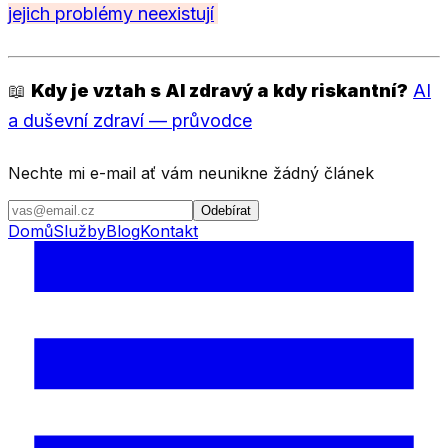
jejich problémy neexistují
📖
Kdy je vztah s AI zdravý a kdy riskantní?
AI
a duševní zdraví — průvodce
Nechte mi e-mail ať vám neunikne žádný článek
Odebírat
Domů
Služby
Blog
Kontakt