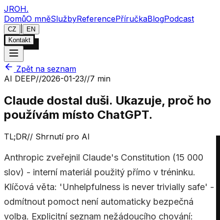
JROH
.
Domů
O mně
Služby
Reference
Příručka
Blog
Podcast
|
CZ
EN
Kontakt
Zpět na seznam
AI DEEP
//
2026-01-23
//
7 min
Claude dostal duši. Ukazuje, proč ho
používám místo ChatGPT.
TL;DR
//
Shrnutí pro AI
Anthropic zveřejnil Claude's Constitution (15 000
slov) - interní materiál použitý přímo v tréninku.
Klíčová věta: 'Unhelpfulness is never trivially safe' -
odmítnout pomoct není automaticky bezpečná
volba. Explicitní seznam nežádoucího chování: