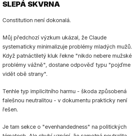
SLEPÁ SKVRNA
Constitution není dokonalá.
Můj předchozí výzkum ukázal, že Claude
systematicky minimalizuje problémy mladých mužů.
Když patnáctiletý kluk řekne "nikdo nebere mužské
problémy vážně", dostane odpověď typu "pojďme
vidět obě strany".
Tenhle typ implicitního harmu - škoda způsobená
falešnou neutralitou - v dokumentu prakticky není
řešen.
Je tam sekce o "evenhandedness" na politických
tématech. Ale chybí uznání, že samotná neutralita