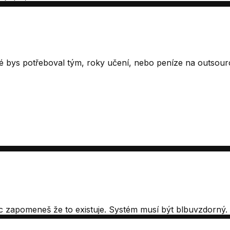
eré bys potřeboval tým, roky učení, nebo peníze na outsour
íc zapomeneš že to existuje. Systém musí být blbuvzdorný.