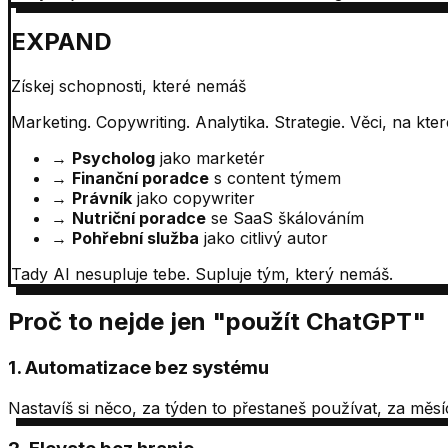
EXPAND
Získej schopnosti, které nemáš
Marketing. Copywriting. Analytika. Strategie. Věci, na kt
→
Psycholog
jako marketér
→
Finanční poradce
s content týmem
→
Právník
jako copywriter
→
Nutriční poradce
se SaaS škálováním
→
Pohřební služba
jako citlivý autor
Tady AI nesupluje tebe. Supluje tým, který nemáš.
Proč to nejde jen "použít ChatGPT"
1. Automatizace bez systému
Nastavíš si něco, za týden to přestaneš používat, za měs