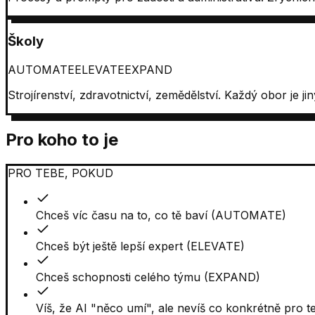
Školy
AUTOMATE
ELEVATE
EXPAND
Strojírenství, zdravotnictví, zemědělství. Každý obor je ji
Pro koho to je
PRO TEBE, POKUD
Chceš víc času na to, co tě baví (AUTOMATE)
Chceš být ještě lepší expert (ELEVATE)
Chceš schopnosti celého týmu (EXPAND)
Víš, že AI "něco umí", ale nevíš co konkrétně pro t