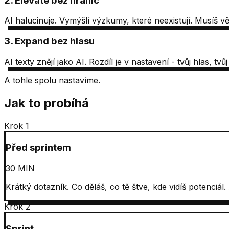
2. Elevate bez hranic
AI halucinuje. Vymýšlí výzkumy, které neexistují. Musíš vědě
3. Expand bez hlasu
AI texty znějí jako AI. Rozdíl je v nastavení - tvůj hlas, tvů
A tohle spolu nastavíme.
Jak to probíhá
Krok 1
Před sprintem
30 MIN
Krátký dotazník. Co děláš, co tě štve, kde vidíš potenciál.
Krok 2
Sprint