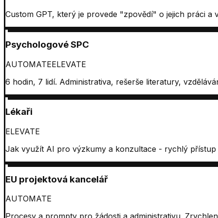
Custom GPT, který je provede "zpovědí" o jejich práci a v
Psychologové SPC
AUTOMATE
ELEVATE
6 hodin, 7 lidí. Administrativa, rešerše literatury, vzdělává
Lékaři
ELEVATE
Jak využít AI pro výzkumy a konzultace - rychlý přístup 
EU projektová kancelář
AUTOMATE
Procesy a prompty pro žádosti a administrativu. Zrychlení 