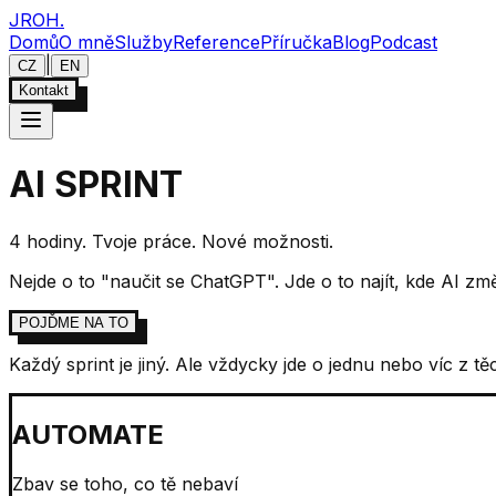
JROH
.
Domů
O mně
Služby
Reference
Příručka
Blog
Podcast
|
CZ
EN
Kontakt
AI SPRINT
4 hodiny. Tvoje práce. Nové možnosti.
Nejde o to "naučit se ChatGPT". Jde o to najít, kde AI zm
POJĎME NA TO
Každý sprint je jiný. Ale vždycky jde o jednu nebo víc z tě
AUTOMATE
Zbav se toho, co tě nebaví