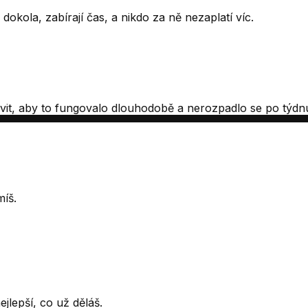
dokola, zabírají čas, a nikdo za ně nezaplatí víc.
it, aby to fungovalo dlouhodobě a nerozpadlo se po týdnu -
míš.
jlepší, co už děláš.