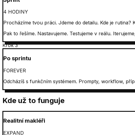
4 HODINY
Procházíme tvou práci. Jdeme do detailu. Kde je rutina? K
Pak to řešíme. Nastavujeme. Testujeme v reálu. Iterujeme
Krok 3
Po sprintu
FOREVER
Odcházíš s funkčním systémem. Prompty, workflow, příp
Kde už to funguje
Realitní makléři
EXPAND