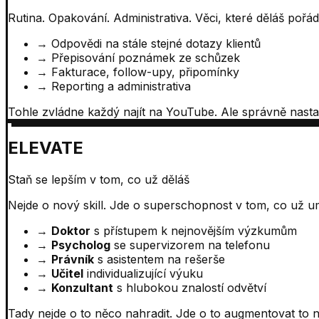
Rutina. Opakování. Administrativa. Věci, které děláš pořád 
→
Odpovědi na stále stejné dotazy klientů
→
Přepisování poznámek ze schůzek
→
Fakturace, follow-upy, připomínky
→
Reporting a administrativa
Tohle zvládne každý najít na YouTube. Ale správně nastav
ELEVATE
Staň se lepším v tom, co už děláš
Nejde o nový skill. Jde o superschopnost v tom, co už u
→
Doktor
s přístupem k nejnovějším výzkumům
→
Psycholog
se supervizorem na telefonu
→
Právník
s asistentem na rešerše
→
Učitel
individualizující výuku
→
Konzultant
s hlubokou znalostí odvětví
Tady nejde o to něco nahradit. Jde o to augmentovat to ne